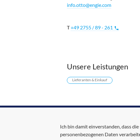
info.otto@engie.com
T
+49 2755 / 89 - 261
phone
Unsere Leistungen
Lieferanten & Einkauf
Ich bin damit einverstanden, dass d
personenbezogenen Daten verarbeitet