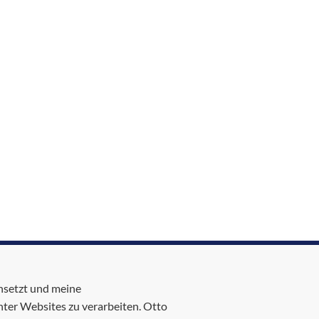
nsetzt und meine
ter Websites zu verarbeiten. Otto
logy