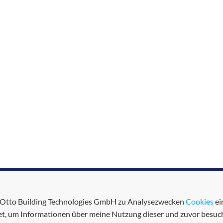
ie Otto Building Technologies GmbH zu Analysezwecken
Cookies
ei
, um Informationen über meine Nutzung dieser und zuvor besuch
Experts in building techno