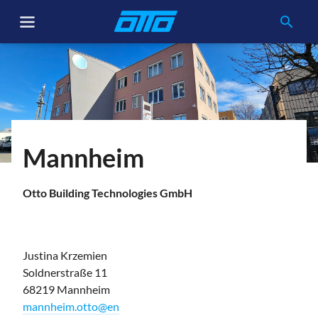
search
Pfadnavigation
Mannheim
Otto Building Technologies GmbH
Justina Krzemien
Soldnerstraße 11
68219 Mannheim
mannheim.otto@en