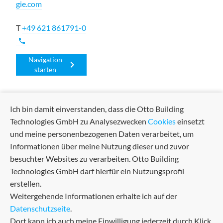
gie.com
T
+49 621 861791-0
phone
Navigation
chevron_right
starten
Ich bin damit einverstanden, dass die Otto Building
Technologies GmbH zu Analysezwecken
Cookies
einsetzt
und meine personenbezogenen Daten verarbeitet, um
Informationen über meine Nutzung dieser und zuvor
besuchter Websites zu verarbeiten. Otto Building
Technologies GmbH darf hierfür ein Nutzungsprofil
Experts in building technology
erstellen.
Weitergehende Informationen erhalte ich auf der
24h-Service:
+49 2755 89 - 280
phone
Datenschutzseite
.
Dort kann ich auch meine Einwilligung jederzeit durch Klick